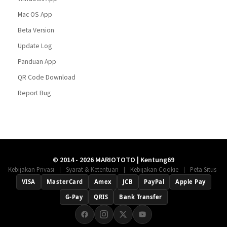
Mac OS App
Beta Version
Update Log
Panduan App
QR Code Download
Report Bug
© 2014 - 2026 MARIOTOTO | Kentung69
|
|
|
Kebijakan Privasi
Syarat & Ketentuan
Kebijakan Cookie
Peta Situs
VISA
MasterCard
Amex
JCB
PayPal
Apple Pay
G-Pay
QRIS
Bank Transfer