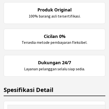
Produk Original
100% barang asli tersertifikasi.
Cicilan 0%
Tersedia metode pembayaran fleksibel.
Dukungan 24/7
Layanan pelanggan selalu siap sedia.
Spesifikasi Detail