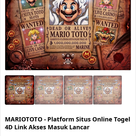
MARIOTOTO - Platform Situs Online Togel
4D Link Akses Masuk Lancar