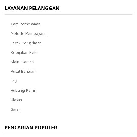
LAYANAN PELANGGAN
Cara Pemesanan
Metode Pembayaran
Lacak Pengiriman
Kebijakan Retur
Klaim Garansi
Pusat Bantuan
FAQ
Hubungi Kami
Ulasan
Saran
PENCARIAN POPULER